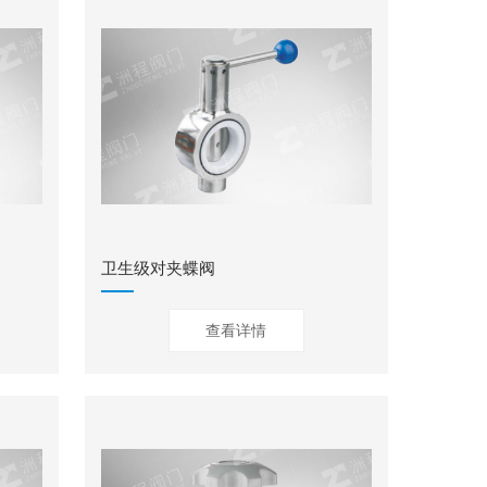
卫生级对夹蝶阀
查看详情