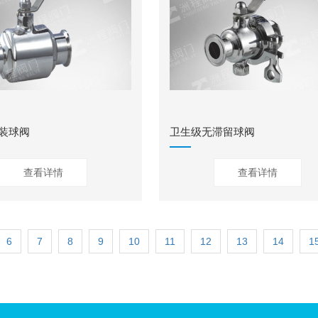
装球阀
卫生级无滞留球阀
查看详情
查看详情
6
7
8
9
10
11
12
13
14
1