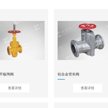
平板闸阀
铝合金管夹阀
查看详情
查看详情