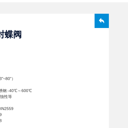
封蝶阀
"~80"）
钢:-40℃～600℃
蚀性等
IN2559
9
98