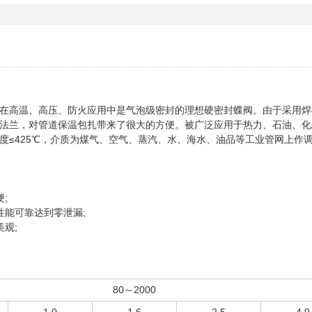
在高温、高压、防火应用中是气泡级密封的理想硬密封蝶阀。由于采用焊
法兰，对管道保温包扎带来了很大的方便。被广泛应用于热力、石油、化
度≤425℃，介质为煤气、空气、蒸汽、水、海水、油品等工业管网上作
;
性能可靠达到零泄漏;
观;
80～2000