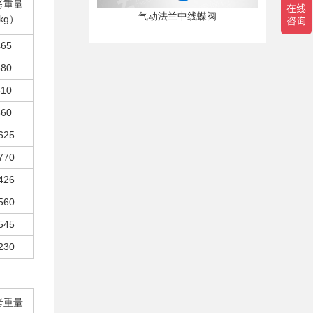
考重量
气动法兰中线蝶阀
kg）
465
680
810
860
625
770
426
560
545
230
考重量