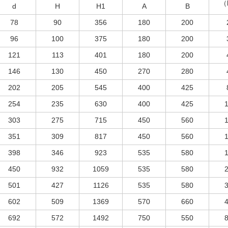
（
d
H
H1
A
B
78
90
356
180
200
96
100
375
180
200
121
113
401
180
200
146
130
450
270
280
202
205
545
400
425
254
235
630
400
425
303
275
715
450
560
351
309
817
450
560
398
346
923
535
580
450
932
1059
535
580
501
427
1126
535
580
602
509
1369
570
660
692
572
1492
750
550