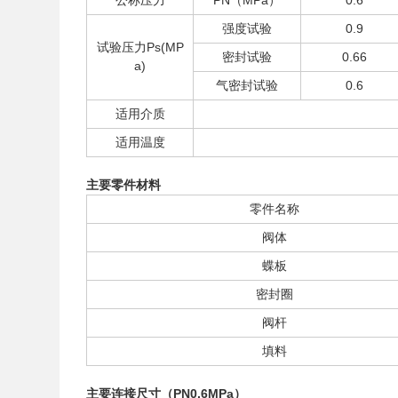
公称压力
PN（MPa）
0.6
强度试验
0.9
试验压力Ps(MP
密封试验
0.66
a)
气密封试验
0.6
适用介质
适用温度
主要零件材料
零件名称
阀体
蝶板
密封圈
阀杆
填料
主要连接尺寸（PN0.6MPa）