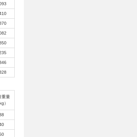
093
410
870
082
850
235
346
328
考重量
kg）
38
40
60