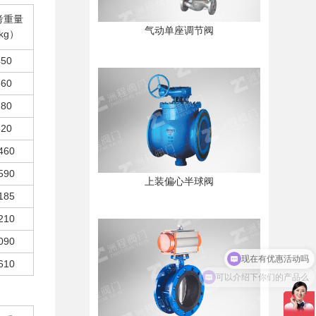
考重量
气动单座调节阀
kg）
450
660
780
820
460
590
上装偏心半球阀
185
210
090
610
可以介绍下你们的产品么