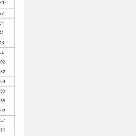
kg）
27
34
41
43
81
102
132
164
193
238
302
457
810