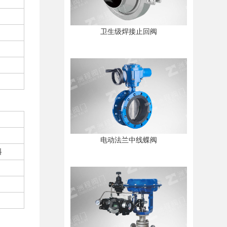
卫生级焊接止回阀
电动法兰中线蝶阀
料